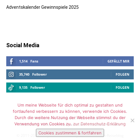
Adventskalender Gewinnspiele 2025
Social Media
1,514
Fans
GEFÄLLT MIR
35,740
Follower
FOLGEN
9,135
Follower
FOLGEN
Um meine Webseite für dich optimal zu gestalten und
fortlaufend verbessern zu können, verwende ich Cookies.
Durch die weitere Nutzung der Webseite stimmst du der
Impressum
Datenschutz
Archiv
Verwendung von Cookies zu.
zur Datenschutz-Erklärung
Media Kit – Influencer Kooperation
Kontaktformular
Cookies zustimmen & fortfahren
© 2011-2025 Vickyliebtdich - Lifestyle- und Familien-Reiseblog