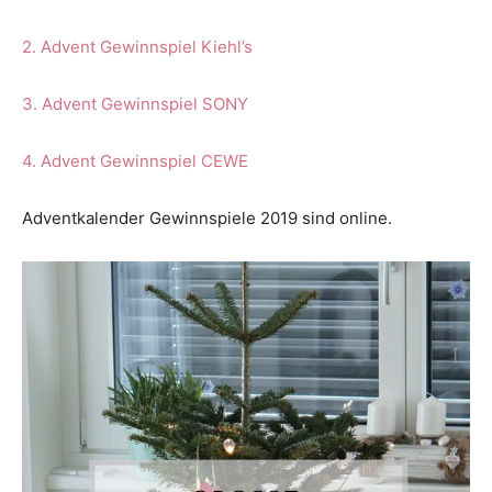
2. Advent Gewinnspiel Kiehl’s
3. Advent Gewinnspiel SONY
4. Advent Gewinnspiel CEWE
Adventkalender Gewinnspiele 2019 sind online.