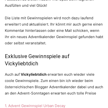
Ausfüllen und viel Glück!
Die Liste mit Gewinnspielen wird noch dazu laufend
erweitert und aktualisiert. Ihr könnt mir auch gerne einen
Kommentar hinterlassen oder eine Mail schicken, wenn
ihr ein neues Adventkalender Gewinnspiel gefunden habt
oder selbst veranstaltet.
Exklusive Gewinnspiele auf
Vickyliebtdich
Auch auf
Vickyliebtdich
erwarten euch wieder viele
coole Gewinnspiele. Zum einen bin ich wieder beim
österreichischen Blogger Adventkalender dabei und auch
an den Advent-Sonntagen erwarten euch tolle Preise
1. Advent Gewinnspiel Urban Decay