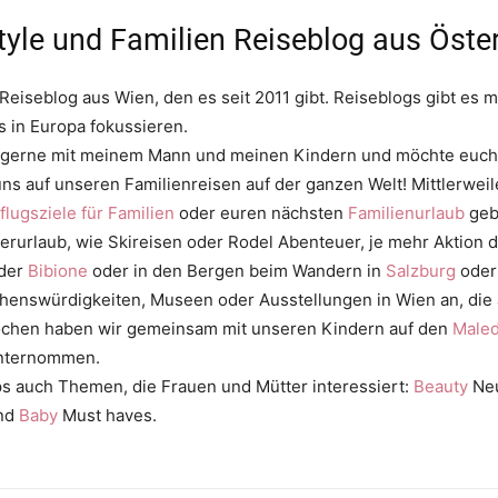
style und Familien Reiseblog aus Öste
 Reiseblog aus Wien, den es seit 2011 gibt. Reiseblogs gibt es mi
 in Europa fokussieren.
ich gerne mit meinem Mann und meinen Kindern und möchte euch
ns auf unseren Familienreisen auf der ganzen Welt! Mittlerweil
flugsziele für Familien
oder euren nächsten
Familienurlaub
geb
terurlaub, wie Skireisen oder Rodel Abenteuer, je mehr Aktio
der
Bibione
oder in den Bergen beim Wandern in
Salzburg
ode
swürdigkeiten, Museen oder Ausstellungen in Wien an, die au
rwochen haben wir gemeinsam mit unseren Kindern auf den
Maled
ternommen.
ps auch Themen, die Frauen und Mütter interessiert:
Beauty
Neu
und
Baby
Must haves.