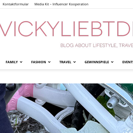
Kontaktformular
Media Kit – Influencer Kooperation
FAMILY
FASHION
TRAVEL
GEWINNSPIELE
EVENT
Vickyliebtdich