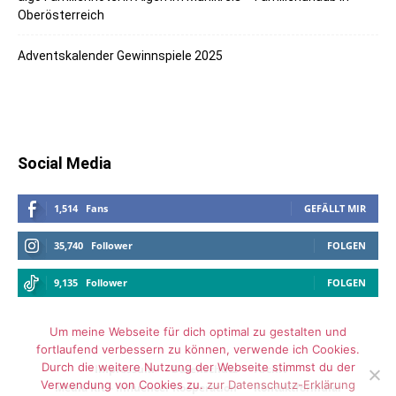
Oberösterreich
Adventskalender Gewinnspiele 2025
Social Media
1,514
Fans
GEFÄLLT MIR
35,740
Follower
FOLGEN
9,135
Follower
FOLGEN
Um meine Webseite für dich optimal zu gestalten und
fortlaufend verbessern zu können, verwende ich Cookies.
Durch die weitere Nutzung der Webseite stimmst du der
Impressum
Datenschutz
Archiv
Verwendung von Cookies zu.
zur Datenschutz-Erklärung
Media Kit – Influencer Kooperation
Kontaktformular