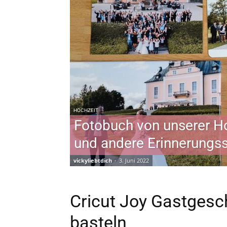
HOCHZEIT
Fotobuch von unserer H
und andere Erinnerungs
vickyliebtdich
-
3. Juni 2022
Cricut Joy Gastgesc
basteln