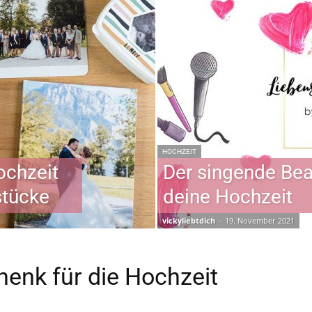
HOCHZEIT
ochzeit
Der singende Bea
stücke
deine Hochzeit
vickyliebtdich
-
19. November 2021
henk für die Hochzeit