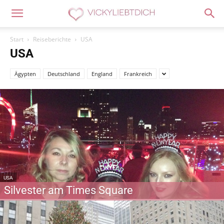
Start
Reiseberichte
USA
USA
Ägypten
Deutschland
England
Frankreich
USA
Silvester am Times Square