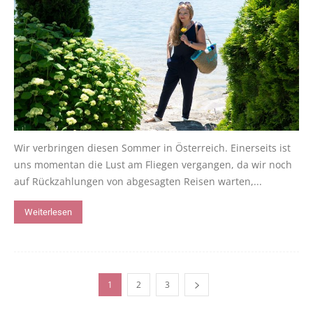
Wir verbringen diesen Sommer in Österreich. Einerseits ist
uns momentan die Lust am Fliegen vergangen, da wir noch
auf Rückzahlungen von abgesagten Reisen warten,...
Weiterlesen
1
2
3