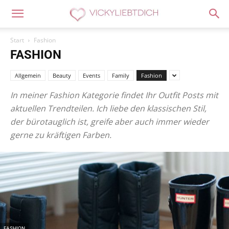
Start
Fashion
FASHION
Allgemein
Beauty
Events
Family
Fashion
In meiner Fashion Kategorie findet Ihr Outfit Posts mit
aktuellen Trendteilen. Ich liebe den klassischen Stil,
der bürotauglich ist, greife aber auch immer wieder
gerne zu kräftigen Farben.
FASHION