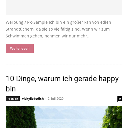
Werbung / PR-Sample Ich bin ein großer Fan von edlen
Strandtüchern, da sie so vielfältig sind. Wenn wir zum
Schwimmen gehen, nehmen wir nur mehr...
Weiterlesen
10 Dinge, warum ich gerade happy
bin
vickyliebtdich
-
2. Juli 2020
Fashion
0