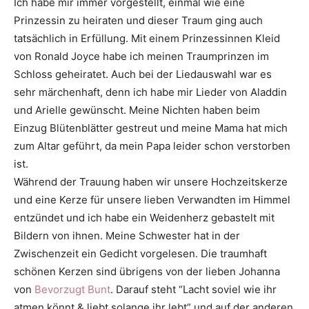
Ich habe mir immer vorgestellt, einmal wie eine
Prinzessin zu heiraten und dieser Traum ging auch
tatsächlich in Erfüllung. Mit einem Prinzessinnen Kleid
von Ronald Joyce habe ich meinen Traumprinzen im
Schloss geheiratet. Auch bei der Liedauswahl war es
sehr märchenhaft, denn ich habe mir Lieder von Aladdin
und Arielle gewünscht. Meine Nichten haben beim
Einzug Blütenblätter gestreut und meine Mama hat mich
zum Altar geführt, da mein Papa leider schon verstorben
ist.
Während der Trauung haben wir unsere Hochzeitskerze
und eine Kerze für unsere lieben Verwandten im Himmel
entzündet und ich habe ein Weidenherz gebastelt mit
Bildern von ihnen. Meine Schwester hat in der
Zwischenzeit ein Gedicht vorgelesen. Die traumhaft
schönen Kerzen sind übrigens von der lieben Johanna
von
Bevorzugt Bunt
. Darauf steht “Lacht soviel wie ihr
atmen könnt & liebt solange ihr lebt” und auf der anderen