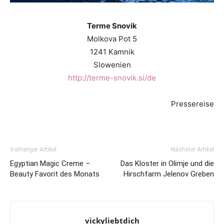
Terme
Snovik
Molkova
Pot
5
1
241
Kamnik
Slowenien
http://terme-snovik.si/de
Pressereise
Vorheriger Artikel
Nächster Artikel
Egyptian Magic Creme –
Das Kloster in Olimje und die
Beauty Favorit des Monats
Hirschfarm Jelenov Greben
vickyliebtdich