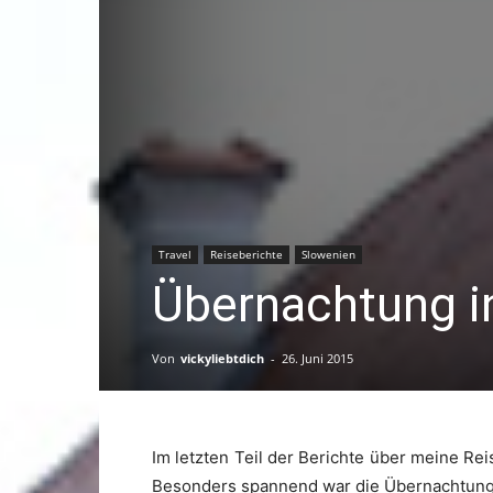
Travel
Reiseberichte
Slowenien
Übernachtung i
Von
vickyliebtdich
-
26. Juni 2015
Im letzten Teil der Berichte über meine R
Besonders spannend war die Übernachtung 