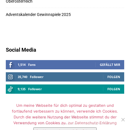
Oberösterreich
Adventskalender Gewinnspiele 2025
Social Media
1,514
Fans
GEFÄLLT MIR
35,740
Follower
FOLGEN
9,135
Follower
FOLGEN
Um meine Webseite für dich optimal zu gestalten und
fortlaufend verbessern zu können, verwende ich Cookies.
Durch die weitere Nutzung der Webseite stimmst du der
Impressum
Datenschutz
Archiv
Verwendung von Cookies zu.
zur Datenschutz-Erklärung
Media Kit – Influencer Kooperation
Kontaktformular