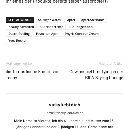
ihr eines der Produkte bereits selber ausprobiert?
SCHLAGWORTE
A4 Night Watch
Apfel
Apfel-Sternanis
Beauty Favoriten
CD Handcreme
CD Pflegelotion
Dusch-Peeling
Favoriten April
Phyris Contour Cream
Yves Rocher
Vorheriger Artikel
Nächster Artikel
die fantastische Familie von
Gewinnspiel Umstyling in der
Lenny
BIPA Styling Lounge
vickyliebtdich
https://vickyliebtdich.at
Mein Name ist Victoria, ich bin 41 Jahre alt und Mutter vom 15-
jährigen Lennard und der 2-jährigen Lilliana. Gemeinsam mit