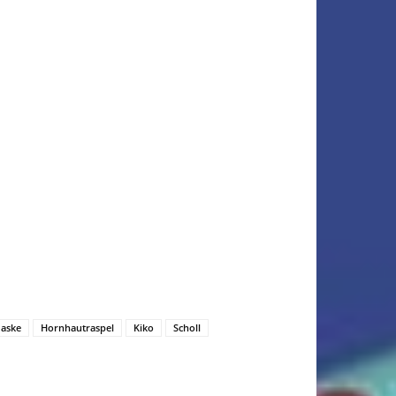
aske
Hornhautraspel
Kiko
Scholl