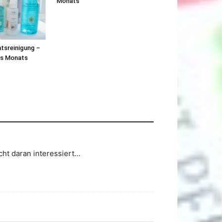
Monats
htsreinigung –
es Monats
cht daran interessiert…