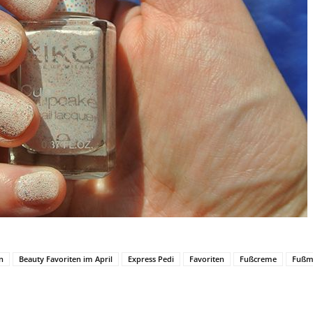
n
Beauty Favoriten im April
Express Pedi
Favoriten
Fußcreme
Fußm