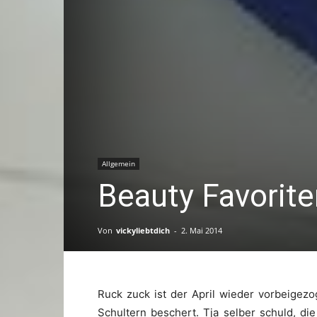
Allgemein
Beauty Favorite
Von
vickyliebtdich
-
2. Mai 2014
Ruck zuck ist der April wieder vorbeigez
Schultern beschert. Tja selber schuld, di