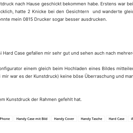
nstdruck nach Hause geschickt bekommen habe. Erstens war bei
ecklich, hatte 2 Knicke bei den Gesichtern und wanderte gleic
 könnte mein 0815 Drucker sogar besser ausdrucken.
i Hard Case gefallen mir sehr gut und sehen auch nach mehre
nfigurator einem gleich beim Hochladen eines Bildes mitteilen
i mir war es der Kunstdruck) keine böse Überraschung und man 
nem Kunstdruck der Rahmen gefehlt hat.
 iPhone
Handy Case mit Bild
Handy Cover
Handy Tasche
Hard Case
i