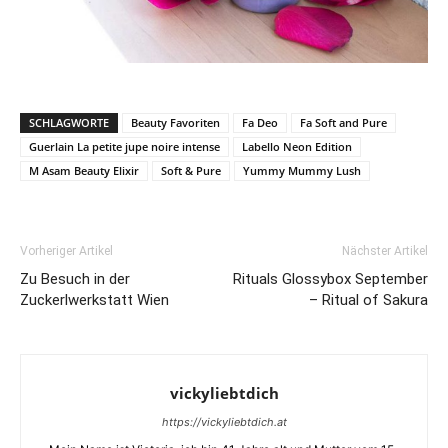
SCHLAGWORTE
Beauty Favoriten
Fa Deo
Fa Soft and Pure
Guerlain La petite jupe noire intense
Labello Neon Edition
M Asam Beauty Elixir
Soft & Pure
Yummy Mummy Lush
Vorheriger Artikel
Nächster Artikel
Zu Besuch in der
Rituals Glossybox September
Zuckerlwerkstatt Wien
– Ritual of Sakura
vickyliebtdich
https://vickyliebtdich.at