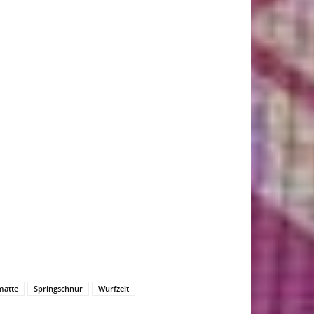
matte
Springschnur
Wurfzelt