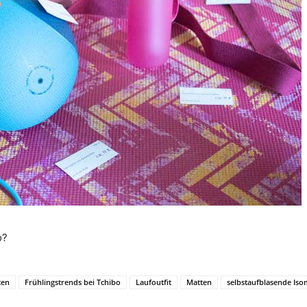
o?
ten
Frühlingstrends bei Tchibo
Laufoutfit
Matten
selbstaufblasende Iso