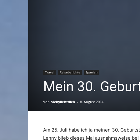
Travel
Reiseberichte
Spanien
Mein 30. Geburt
Von
vickyliebtdich
-
8. August 2014
Am 25. Juli habe ich ja meinen 30. Geburts
Lenny blieb dieses Mal ausnahmsweise bei 