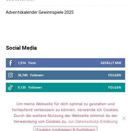
Adventskalender Gewinnspiele 2025
Social Media
1,514
Fans
GEFÄLLT MIR
35,740
Follower
FOLGEN
9,135
Follower
FOLGEN
Um meine Webseite für dich optimal zu gestalten und
fortlaufend verbessern zu können, verwende ich Cookies.
Durch die weitere Nutzung der Webseite stimmst du der
Impressum
Datenschutz
Archiv
Verwendung von Cookies zu.
zur Datenschutz-Erklärung
Media Kit – Influencer Kooperation
Kontaktformular
Cookies zustimmen & fortfahren