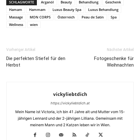
SCHLAGWORTE
Arganöl
Beauty
Behandlung
Geschenk
Hamam
Hammam
Luxus Beauty Spa
Luxus Behandlung
Massage
MON CORPS
Österreich
Peau de Satin
Spa
Wellness
wien
Vorheriger Artikel
Nächster Artikel
Die perfekten Stiefel für den
Fotogeschenke für
Herbst
Weihnachten
vickyliebtdich
https://vickyliebtdich.at
Mein Name ist Victoria, ich bin 41 Jahre alt und Mutter vom 15-
jährigen Lennard und der 2-jährigen Lilliana. Gemeinsam mit
meinem Mann und 2 Katzen leben wir in Wien.