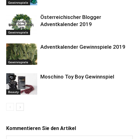
Gewinnspiele
Österreichischer Blogger
Adventkalender 2019
Gewinnspiele
Adventkalender Gewinnspiele 2019
Gewinnspiele
Moschino Toy Boy Gewinnspiel
Beauty
Kommentieren Sie den Artikel