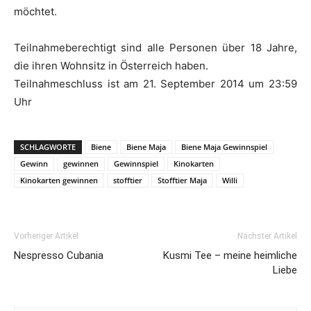
möchtet.
Teilnahmeberechtigt sind alle Personen über 18 Jahre,
die ihren Wohnsitz in Österreich haben.
Teilnahmeschluss ist am 21. September 2014 um 23:59
Uhr
SCHLAGWORTE
Biene
Biene Maja
Biene Maja Gewinnspiel
Gewinn
gewinnen
Gewinnspiel
Kinokarten
Kinokarten gewinnen
stofftier
Stofftier Maja
Willi
Vorheriger Artikel
Nächster Artikel
Nespresso Cubania
Kusmi Tee – meine heimliche
Liebe