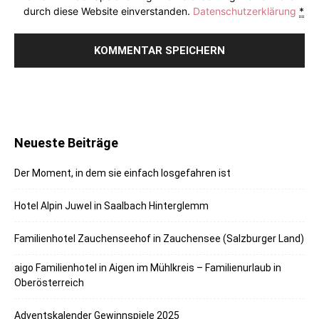
durch diese Website einverstanden.
Datenschutzerklärung
*
Neueste Beiträge
Der Moment, in dem sie einfach losgefahren ist
Hotel Alpin Juwel in Saalbach Hinterglemm
Familienhotel Zauchenseehof in Zauchensee (Salzburger Land)
aigo Familienhotel in Aigen im Mühlkreis – Familienurlaub in
Oberösterreich
Adventskalender Gewinnspiele 2025