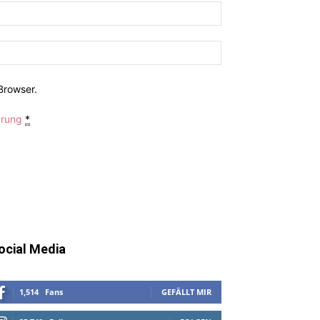
Browser.
ärung
*
ocial Media
1,514
Fans
GEFÄLLT MIR