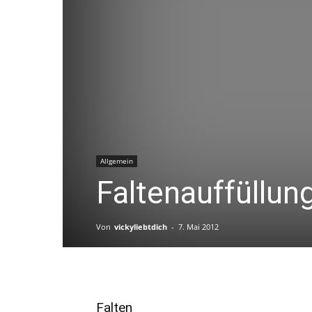
Allgemein
Faltenauffüllun
Von
vickyliebtdich
-
7. Mai 2012
Falten