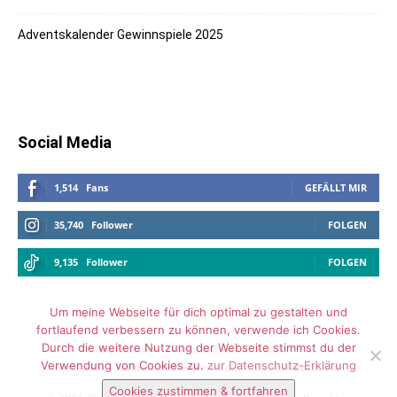
Adventskalender Gewinnspiele 2025
Social Media
1,514
Fans
GEFÄLLT MIR
35,740
Follower
FOLGEN
9,135
Follower
FOLGEN
Um meine Webseite für dich optimal zu gestalten und
fortlaufend verbessern zu können, verwende ich Cookies.
Durch die weitere Nutzung der Webseite stimmst du der
Impressum
Datenschutz
Archiv
Verwendung von Cookies zu.
zur Datenschutz-Erklärung
Media Kit – Influencer Kooperation
Kontaktformular
Cookies zustimmen & fortfahren