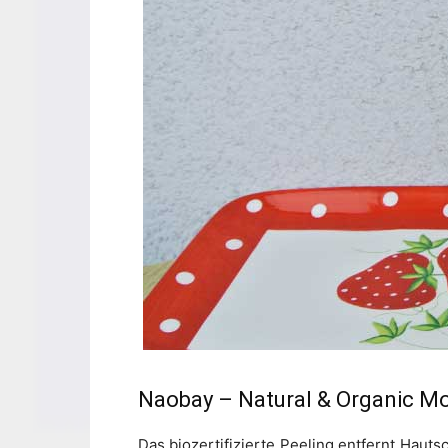
Naobay – Natural & Organic Moi
Das biozertifizierte Peeling entfernt Haut