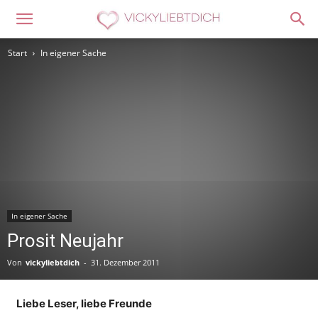
Start
In eigener Sache
In eigener Sache
Prosit Neujahr
Von
vickyliebtdich
-
31. Dezember 2011
Liebe Leser, liebe Freunde