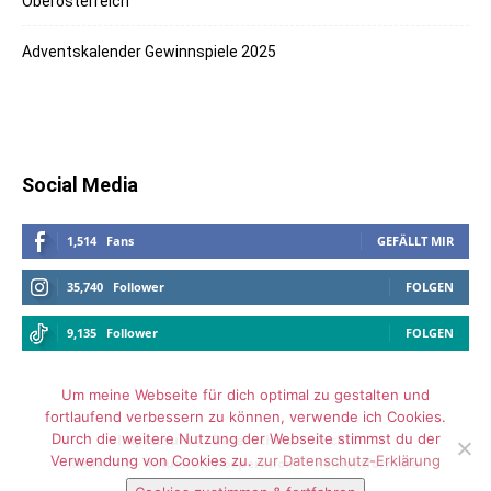
Oberösterreich
Adventskalender Gewinnspiele 2025
Social Media
1,514
Fans
GEFÄLLT MIR
35,740
Follower
FOLGEN
9,135
Follower
FOLGEN
Um meine Webseite für dich optimal zu gestalten und
fortlaufend verbessern zu können, verwende ich Cookies.
Durch die weitere Nutzung der Webseite stimmst du der
Impressum
Datenschutz
Archiv
Verwendung von Cookies zu.
zur Datenschutz-Erklärung
Media Kit – Influencer Kooperation
Kontaktformular