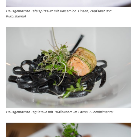
Hausgemachte Tafelspitzsulz mit Balsamico-Linsen, Zupfsalat und
Kürbiskernöl
Hausgemachte Tagliatelle mit Trüffelrahm im Lachs-Zucchinimantel