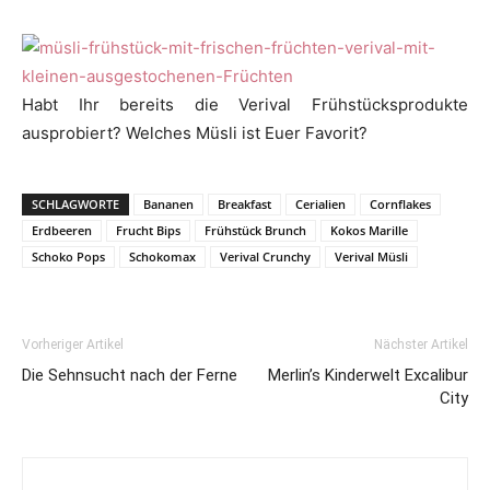
Habt Ihr bereits die Verival Frühstücksprodukte
ausprobiert? Welches Müsli ist Euer Favorit?
SCHLAGWORTE
Bananen
Breakfast
Cerialien
Cornflakes
Erdbeeren
Frucht Bips
Frühstück Brunch
Kokos Marille
Schoko Pops
Schokomax
Verival Crunchy
Verival Müsli
Vorheriger Artikel
Nächster Artikel
Die Sehnsucht nach der Ferne
Merlin’s Kinderwelt Excalibur
City