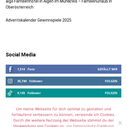
aigo Familienhotel in Aigen im Mühlkreis – Familienurlaub in
Oberösterreich
Adventskalender Gewinnspiele 2025
Social Media
1,514
Fans
GEFÄLLT MIR
35,740
Follower
FOLGEN
9,135
Follower
FOLGEN
Um meine Webseite für dich optimal zu gestalten und
fortlaufend verbessern zu können, verwende ich Cookies.
Durch die weitere Nutzung der Webseite stimmst du der
Impressum
Datenschutz
Archiv
Verwendung von Cookies zu.
zur Datenschutz-Erklärung
Media Kit – Influencer Kooperation
Kontaktformular