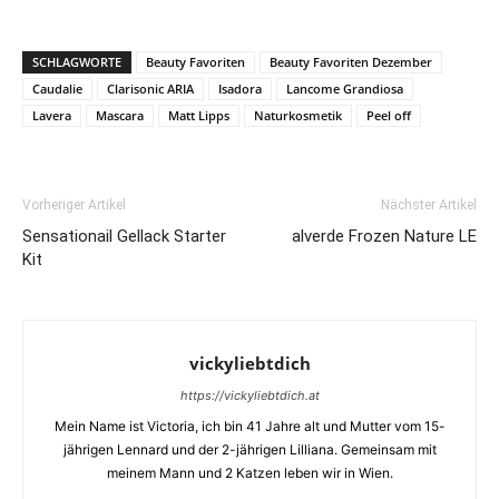
SCHLAGWORTE
Beauty Favoriten
Beauty Favoriten Dezember
Caudalie
Clarisonic ARIA
Isadora
Lancome Grandiosa
Lavera
Mascara
Matt Lipps
Naturkosmetik
Peel off
Vorheriger Artikel
Nächster Artikel
Sensationail Gellack Starter
alverde Frozen Nature LE
Kit
vickyliebtdich
https://vickyliebtdich.at
Mein Name ist Victoria, ich bin 41 Jahre alt und Mutter vom 15-
jährigen Lennard und der 2-jährigen Lilliana. Gemeinsam mit
meinem Mann und 2 Katzen leben wir in Wien.