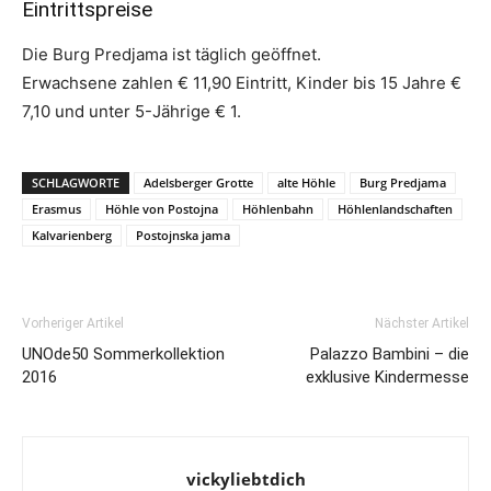
Eintrittspreise
Die Burg Predjama ist täglich geöffnet.
Erwachsene zahlen € 11,90 Eintritt, Kinder bis 15 Jahre €
7,10 und unter 5-Jährige € 1.
SCHLAGWORTE
Adelsberger Grotte
alte Höhle
Burg Predjama
Erasmus
Höhle von Postojna
Höhlenbahn
Höhlenlandschaften
Kalvarienberg
Postojnska jama
Vorheriger Artikel
Nächster Artikel
UNOde50 Sommerkollektion
Palazzo Bambini – die
2016
exklusive Kindermesse
vickyliebtdich