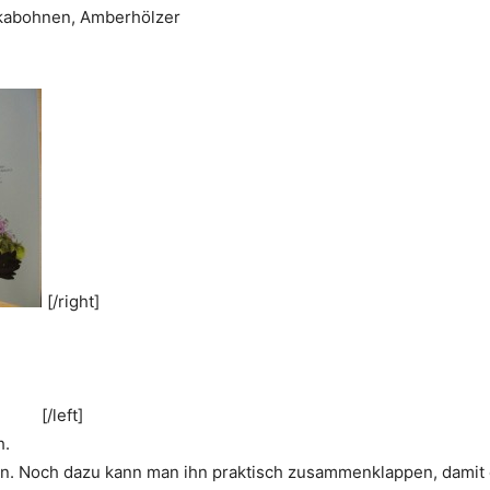
kabohnen, Amberhölzer
[/right]
[/left]
h.
n. Noch dazu kann man ihn praktisch zusammenklappen, damit e