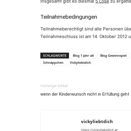
Insgesamt gibt es diesmal
5 Lose
zu ergatte
Teilnahmebedingungen
Teilnahmeberechtigt sind alle Personen übe
Teilnahmeschluss ist am 14. Oktober 2012 
SCHLAGWORTE
Blog 1 Jahr alt
Blog Gewinnspiel
Schnäppchen
Vickyliebtdich
Vorheriger Artikel
wenn der Kinderwunsch nicht in Erfüllung geht
vickyliebtdich
https://vickyliebtdich.at