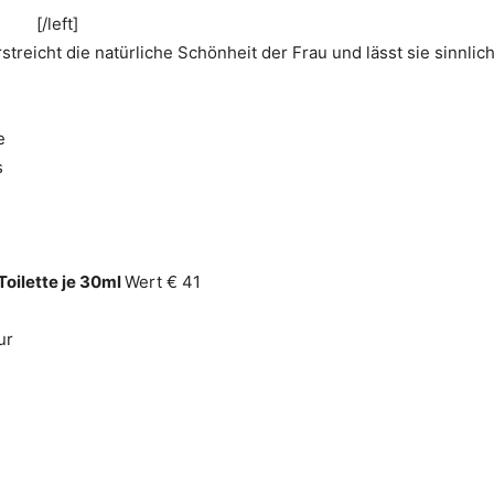
[/left]
streicht die natürliche Schönheit der Frau und lässt sie sinnlic
e
s
Toilette je 30ml
Wert € 41
ur