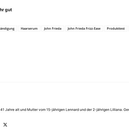
hr gut
 Bändigung
Haarserum
John Frieda
John Frieda Frizz-Ease
Produkttest
in 41 Jahre alt und Mutter vom 15-jährigen Lennard und der 2-jährigen Lilliana.