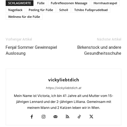
SCHLAGWORTE
Füße
Fußreflexzonen Massage
Hornhautraspel
Nagellack
Peeling für Füße
Scholl
Tchibo Fußsprudelbad
Wellness für die Füße
Vorheriger Artikel
Nächster Artikel
Fenjal Sommer Gewinnspiel
Birkenstock und andere
Auslosung
Gesundheitsschuhe
vickyliebtdich
https://vickyliebtdich.at
Mein Name ist Victoria, ich bin 41 Jahre alt und Mutter vom 15-
jährigen Lennard und der 2-jährigen Lilliana. Gemeinsam mit
meinem Mann und 2 Katzen leben wir in Wien.