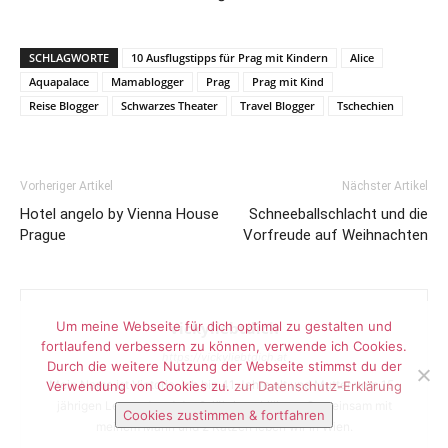
SCHLAGWORTE
10 Ausflugstipps für Prag mit Kindern
Alice
Aquapalace
Mamablogger
Prag
Prag mit Kind
Reise Blogger
Schwarzes Theater
Travel Blogger
Tschechien
Vorheriger Artikel
Nächster Artikel
Hotel angelo by Vienna House
Schneeballschlacht und die
Prague
Vorfreude auf Weihnachten
Um meine Webseite für dich optimal zu gestalten und
vickyliebtdich
fortlaufend verbessern zu können, verwende ich Cookies.
https://vickyliebtdich.at
Durch die weitere Nutzung der Webseite stimmst du der
Mein Name ist Victoria, ich bin 41 Jahre alt und Mutter vom 15-
Verwendung von Cookies zu.
zur Datenschutz-Erklärung
jährigen Lennard und der 2-jährigen Lilliana. Gemeinsam mit
Cookies zustimmen & fortfahren
meinem Mann und 2 Katzen leben wir in Wien.