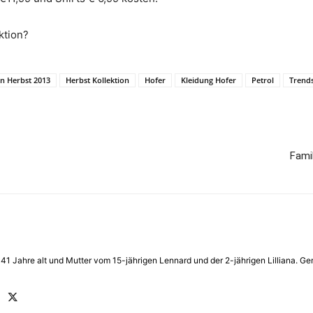
ktion?
on Herbst 2013
Herbst Kollektion
Hofer
Kleidung Hofer
Petrol
Trend
Fami
in 41 Jahre alt und Mutter vom 15-jährigen Lennard und der 2-jährigen Lilliana.