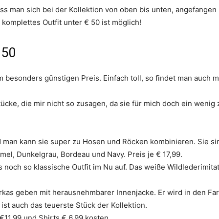
ass man sich bei der Kollektion von oben bis unten, angefangen 
komplettes Outfit unter € 50 ist möglich!
 50
 besonders günstigen Preis. Einfach toll, so findet man auch mi
tücke, die mir nicht so zusagen, da sie für mich doch ein weni
und man kann sie super zu Hosen und Röcken kombinieren. Sie si
mel, Dunkelgrau, Bordeau und Navy. Preis je € 17,99.
och so klassische Outfit im Nu auf. Das weiße Wildlederimita
Parkas geben mit herausnehmbarer Innenjacke. Er wird in den 
ist auch das teuerste Stück der Kollektion.
€11,99 und Shirts € 6,99 kosten.