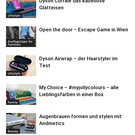
Dyson Corrale das kabellose
Glätteisen
Lifestyle
Open the door – Escape Game in Wien
Ausflugstipps für
Familien
Dyson Airwrap – der Haarstyler im
Test
Lifestyle
My Choice – #myjollycolours – alle
Lieblingsfarben in einer Box
Family
Augenbrauen formen und stylen mit
Andmetics
Beauty