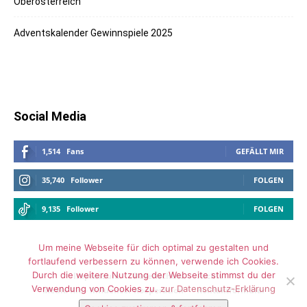
Oberösterreich
Adventskalender Gewinnspiele 2025
Social Media
1,514
Fans
GEFÄLLT MIR
35,740
Follower
FOLGEN
9,135
Follower
FOLGEN
Um meine Webseite für dich optimal zu gestalten und
fortlaufend verbessern zu können, verwende ich Cookies.
Durch die weitere Nutzung der Webseite stimmst du der
Impressum
Datenschutz
Archiv
Verwendung von Cookies zu.
zur Datenschutz-Erklärung
Media Kit – Influencer Kooperation
Kontaktformular