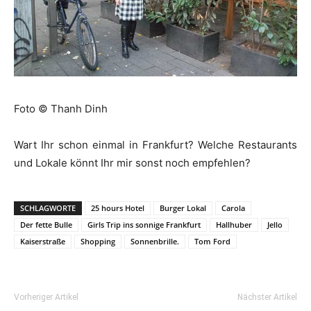
Foto © Thanh Dinh
Wart Ihr schon einmal in Frankfurt? Welche Restaurants
und Lokale könnt Ihr mir sonst noch empfehlen?
SCHLAGWORTE
25 hours Hotel
Burger Lokal
Carola
Der fette Bulle
Girls Trip ins sonnige Frankfurt
Hallhuber
Jello
Kaiserstraße
Shopping
Sonnenbrille.
Tom Ford
Vorheriger Artikel
Nächster Artikel