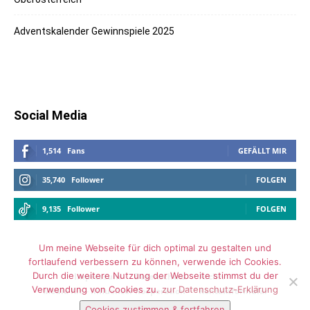
Adventskalender Gewinnspiele 2025
Social Media
1,514
Fans
GEFÄLLT MIR
35,740
Follower
FOLGEN
9,135
Follower
FOLGEN
Um meine Webseite für dich optimal zu gestalten und
fortlaufend verbessern zu können, verwende ich Cookies.
Durch die weitere Nutzung der Webseite stimmst du der
Impressum
Datenschutz
Archiv
Verwendung von Cookies zu.
zur Datenschutz-Erklärung
Media Kit – Influencer Kooperation
Kontaktformular
Cookies zustimmen & fortfahren