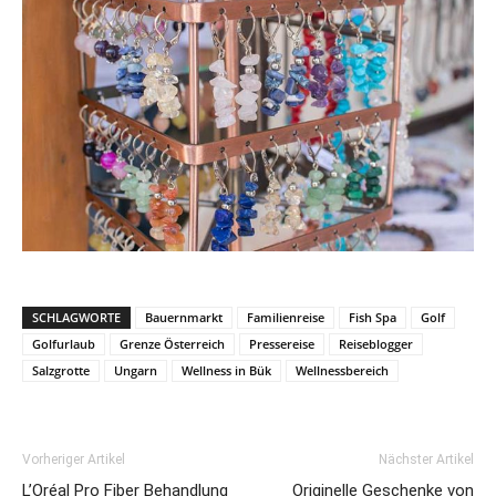
SCHLAGWORTE
Bauernmarkt
Familienreise
Fish Spa
Golf
Golfurlaub
Grenze Österreich
Pressereise
Reiseblogger
Salzgrotte
Ungarn
Wellness in Bük
Wellnessbereich
Vorheriger Artikel
Nächster Artikel
L’Oréal Pro Fiber Behandlung
Originelle Geschenke von