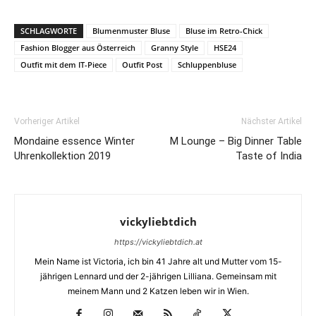
SCHLAGWORTE
Blumenmuster Bluse
Bluse im Retro-Chick
Fashion Blogger aus Österreich
Granny Style
HSE24
Outfit mit dem IT-Piece
Outfit Post
Schluppenbluse
Vorheriger Artikel
Nächster Artikel
Mondaine essence Winter
M Lounge – Big Dinner Table
Uhrenkollektion 2019
Taste of India
vickyliebtdich
https://vickyliebtdich.at
Mein Name ist Victoria, ich bin 41 Jahre alt und Mutter vom 15-
jährigen Lennard und der 2-jährigen Lilliana. Gemeinsam mit
meinem Mann und 2 Katzen leben wir in Wien.