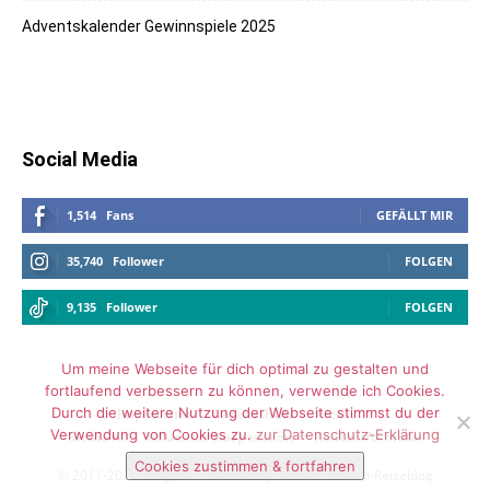
Adventskalender Gewinnspiele 2025
Social Media
1,514
Fans
GEFÄLLT MIR
35,740
Follower
FOLGEN
9,135
Follower
FOLGEN
Um meine Webseite für dich optimal zu gestalten und
fortlaufend verbessern zu können, verwende ich Cookies.
Durch die weitere Nutzung der Webseite stimmst du der
Impressum
Datenschutz
Archiv
Verwendung von Cookies zu.
zur Datenschutz-Erklärung
Media Kit – Influencer Kooperation
Kontaktformular
Cookies zustimmen & fortfahren
© 2011-2025 Vickyliebtdich - Lifestyle- und Familien-Reiseblog