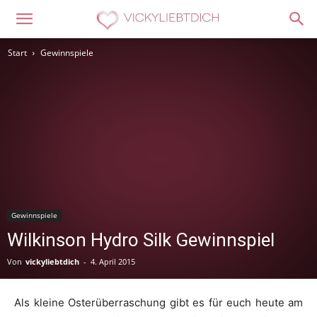
Start
Gewinnspiele
Gewinnspiele
Wilkinson Hydro Silk Gewinnspiel
Von
vickyliebtdich
-
4. April 2015
Als kleine Osterüberraschung gibt es für euch heute am