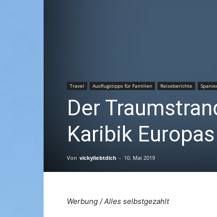
Travel
Ausflugstipps für Familien
Reiseberichte
Spanie
Der Traumstran
Karibik Europas
Von
vickyliebtdich
-
10. Mai 2019
Werbung / Alles selbstgezahlt