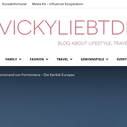
Kontaktformular
Media Kit – Influencer Kooperation
FAMILY
FASHION
TRAVEL
GEWINNSPIELE
EVENT
Vickyliebtdich
umstrand von Formentera – Die Karibik Europas