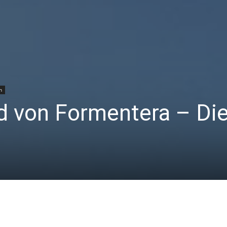
n
d von Formentera – Di