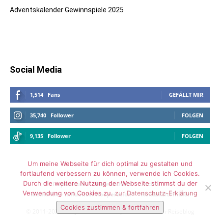
Adventskalender Gewinnspiele 2025
Social Media
1,514
Fans
GEFÄLLT MIR
35,740
Follower
FOLGEN
9,135
Follower
FOLGEN
Um meine Webseite für dich optimal zu gestalten und
fortlaufend verbessern zu können, verwende ich Cookies.
Durch die weitere Nutzung der Webseite stimmst du der
Impressum
Datenschutz
Archiv
Verwendung von Cookies zu.
zur Datenschutz-Erklärung
Media Kit – Influencer Kooperation
Kontaktformular
Cookies zustimmen & fortfahren
© 2011-2025 Vickyliebtdich - Lifestyle- und Familien-Reiseblog