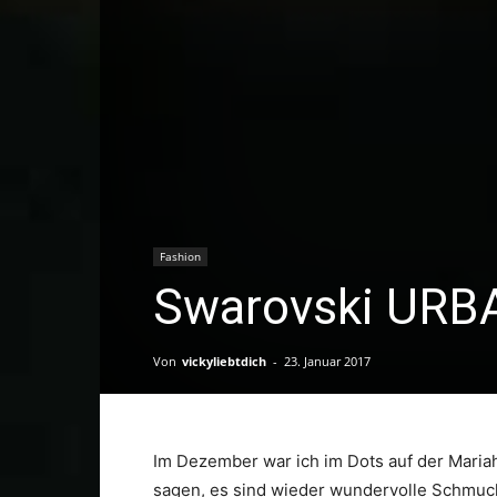
Fashion
Swarovski UR
Von
vickyliebtdich
-
23. Januar 2017
Im Dezember war ich im Dots auf der Mariah
sagen, es sind wieder wundervolle Schmuck