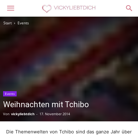
Start
Events
Events
Weihnachten mit Tchibo
Von
vickyliebtdich
-
17. November 2014
Die Themenwelten von Tchibo sind das ganze Jahr über