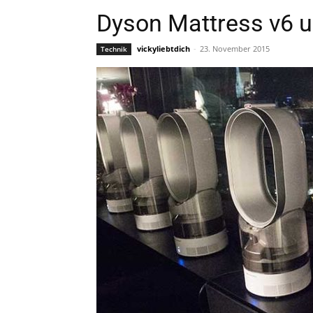
Dyson Mattress v6 
vickyliebtdich
-
23. November 2015
Technik