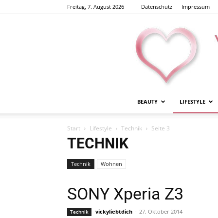
Freitag, 7. August 2026
Datenschutz
Impressum
BEAUTY
LIFESTYLE
Start
Lifestyle
Technik
Seite 3
TECHNIK
Technik
Wohnen
SONY Xperia Z3
vickyliebtdich
-
27. Oktober 2014
Technik