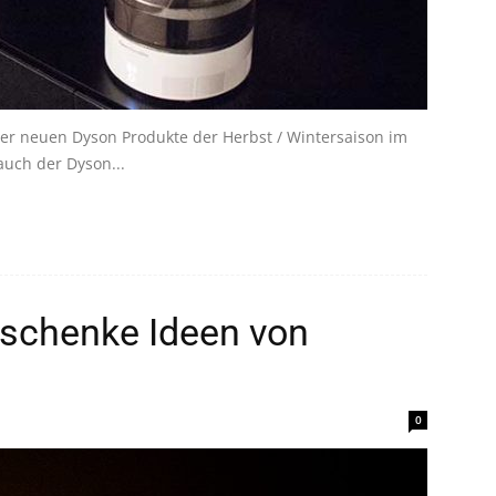
der neuen Dyson Produkte der Herbst / Wintersaison im
auch der Dyson...
schenke Ideen von
0