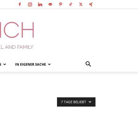
S
IN EIGENER SACHE
7 TAGE BELIEBT