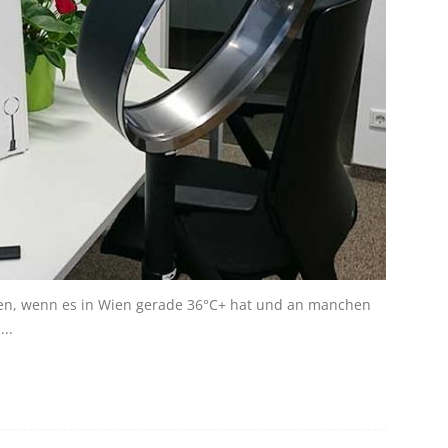
n, wenn es in Wien gerade 36°C+ hat und an manchen
..