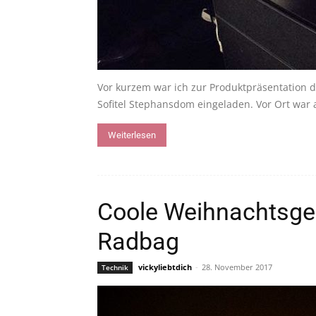
Vor kurzem war ich zur Produktpräsentation 
Sofitel Stephansdom eingeladen. Vor Ort war 
Weiterlesen
Coole Weihnachtsge
Radbag
vickyliebtdich
-
28. November 2017
Technik