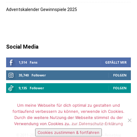
Adventskalender Gewinnspiele 2025
Social Media
1,514
Fans
GEFÄLLT MIR
35,740
Follower
FOLGEN
9,135
Follower
FOLGEN
Um meine Webseite für dich optimal zu gestalten und
fortlaufend verbessern zu können, verwende ich Cookies.
Durch die weitere Nutzung der Webseite stimmst du der
Impressum
Datenschutz
Archiv
Verwendung von Cookies zu.
zur Datenschutz-Erklärung
Media Kit – Influencer Kooperation
Kontaktformular
Cookies zustimmen & fortfahren
© 2011-2025 Vickyliebtdich - Lifestyle- und Familien-Reiseblog