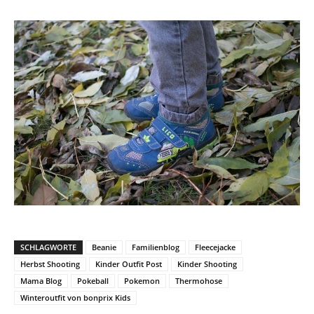
SCHLAGWORTE
Beanie
Familienblog
Fleecejacke
Herbst Shooting
Kinder Outfit Post
Kinder Shooting
Mama Blog
Pokeball
Pokemon
Thermohose
Winteroutfit von bonprix Kids