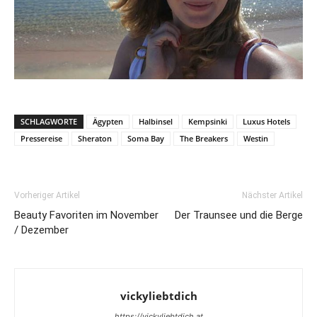
SCHLAGWORTE
Ägypten
Halbinsel
Kempsinki
Luxus Hotels
Pressereise
Sheraton
Soma Bay
The Breakers
Westin
Vorheriger Artikel
Nächster Artikel
Beauty Favoriten im November
Der Traunsee und die Berge
/ Dezember
vickyliebtdich
https://vickyliebtdich.at