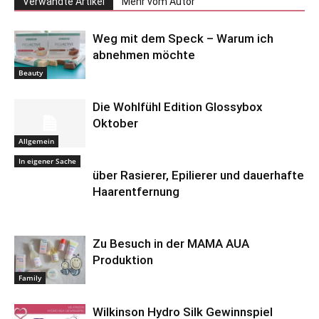
Verwandte Artikel
Mehr vom Autor
Weg mit dem Speck – Warum ich
abnehmen möchte
Beauty
Die Wohlfühl Edition Glossybox
Oktober
Allgemein
In eigener Sache
über Rasierer, Epilierer und dauerhafte
Haarentfernung
Zu Besuch in der MAMA AUA
Produktion
Family
Wilkinson Hydro Silk Gewinnspiel