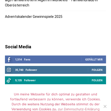
Oberösterreich
Adventskalender Gewinnspiele 2025
Social Media
1,514
Fans
GEFÄLLT MIR
35,740
Follower
FOLGEN
9,135
Follower
FOLGEN
Um meine Webseite für dich optimal zu gestalten und
fortlaufend verbessern zu können, verwende ich Cookies.
Durch die weitere Nutzung der Webseite stimmst du der
Impressum
Datenschutz
Archiv
Verwendung von Cookies zu.
zur Datenschutz-Erklärung
Media Kit – Influencer Kooperation
Kontaktformular